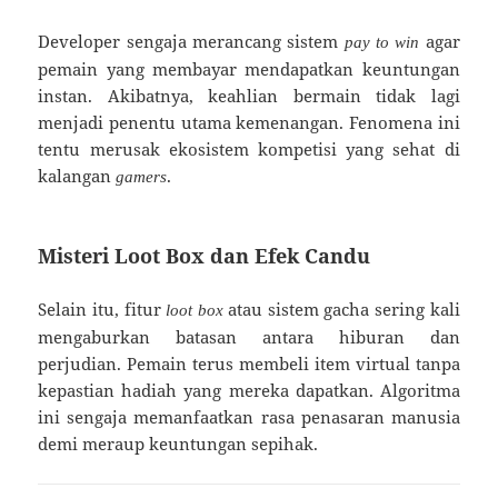
Developer sengaja merancang sistem
agar
pay to win
pemain yang membayar mendapatkan keuntungan
instan. Akibatnya, keahlian bermain tidak lagi
menjadi penentu utama kemenangan. Fenomena ini
tentu merusak ekosistem kompetisi yang sehat di
kalangan
.
gamers
Misteri Loot Box dan Efek Candu
Selain itu, fitur
atau sistem gacha sering kali
loot box
mengaburkan batasan antara hiburan dan
perjudian. Pemain terus membeli item virtual tanpa
kepastian hadiah yang mereka dapatkan. Algoritma
ini sengaja memanfaatkan rasa penasaran manusia
demi meraup keuntungan sepihak.